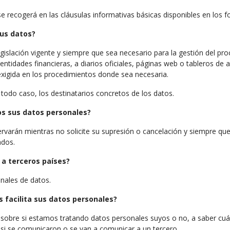
se recogerá en las cláusulas informativas básicas disponibles en los 
sus datos?
islación vigente y siempre que sea necesario para la gestión del pro
 a entidades financieras, a diarios oficiales, páginas web o table
xigida en los procedimientos donde sea necesaria.
n todo caso, los destinatarios concretos de los datos.
s sus datos personales?
arán mientras no solicite su supresión o cancelación y siempre que 
ados.
 a terceros países?
onales de datos.
 facilita sus datos personales?
 sobre si estamos tratando datos personales suyos o no, a saber cuá
 si se comunicaron o se van a comunicar a un tercero.